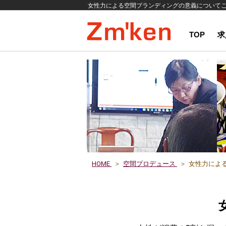
女性力による空間ブランディングの意義について
TOP
求
HOME
空間プロデュース
女性力による